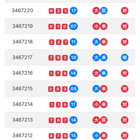
3467220
17
大
双
对
9
3
5
3467219
07
小
单
对
6
1
0
3467218
11
大
单
对
2
2
7
3467217
10
大
单
错
7
0
3
3467216
14
大
单
对
1
7
6
3467215
05
大
单
对
2
0
3
3467214
11
小
单
对
1
1
9
3467213
14
大
双
对
7
0
7
3467212
15
小
单
对
8
7
0