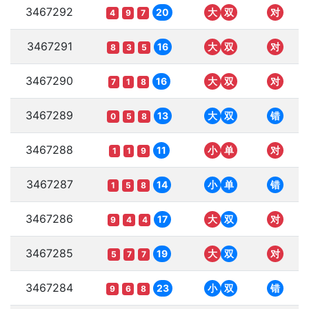
3467292
20
大
双
对
4
9
7
3467291
16
大
双
对
8
3
5
3467290
16
大
双
对
7
1
8
3467289
13
大
双
错
0
5
8
3467288
11
小
单
对
1
1
9
3467287
14
小
单
错
1
5
8
3467286
17
大
双
对
9
4
4
3467285
19
大
双
对
5
7
7
3467284
23
小
双
错
9
6
8