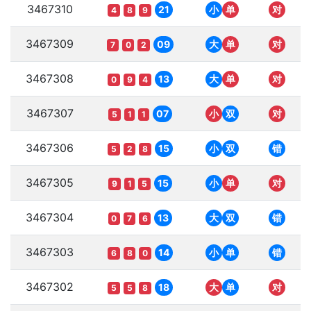
3467310
21
小
单
对
4
8
9
3467309
09
大
单
对
7
0
2
3467308
13
大
单
对
0
9
4
3467307
07
小
双
对
5
1
1
3467306
15
小
双
错
5
2
8
3467305
15
小
单
对
9
1
5
3467304
13
大
双
错
0
7
6
3467303
14
小
单
错
6
8
0
3467302
18
大
单
对
5
5
8