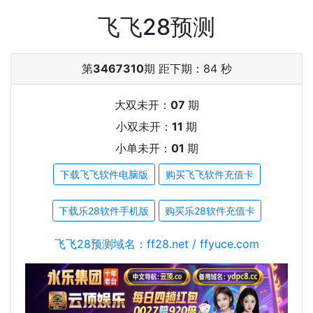
飞飞28预测
第
3467310
期 距下期：
83
秒
大双未开：
07
期
小双未开：
11
期
小单未开：
01
期
下载飞飞软件电脑版
购买飞飞软件充值卡
下载乐28软件手机版
购买乐28软件充值卡
飞飞28预测域名：ff28.net / ffyuce.com