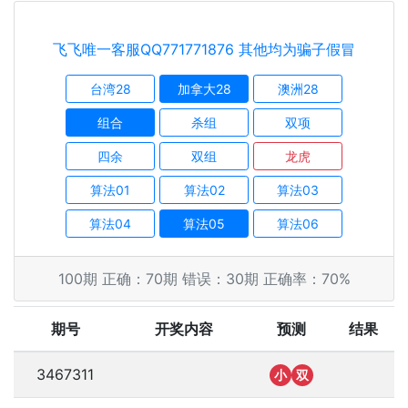
飞飞唯一客服QQ771771876 其他均为骗子假冒
台湾28
加拿大28
澳洲28
组合
杀组
双项
四余
双组
龙虎
算法01
算法02
算法03
算法04
算法05
算法06
100期 正确：70期 错误：30期 正确率：70%
期号
开奖内容
预测
结果
3467311
小
双