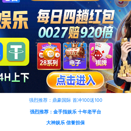
强烈推荐：鼎豪国际 首冲100送100
强烈推荐：金手指娱乐 十年老平台
大神娱乐 信誉担保