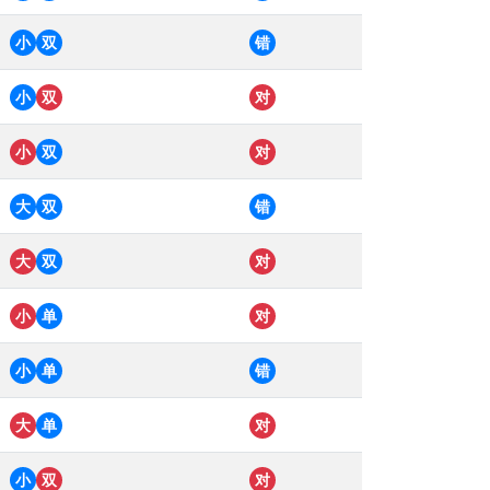
小
双
错
小
双
对
小
双
对
大
双
错
大
双
对
小
单
对
小
单
错
大
单
对
小
双
对