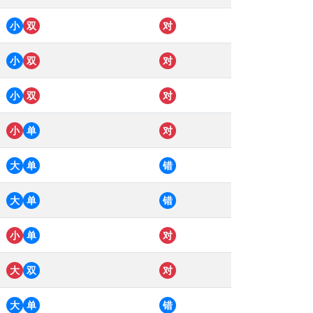
小
双
对
小
双
对
小
双
对
小
单
对
大
单
错
大
单
错
小
单
对
大
双
对
大
单
错