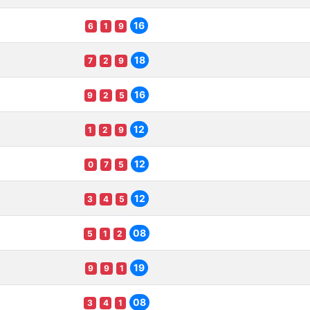
16
6
1
9
18
7
2
9
16
9
2
5
12
1
2
9
12
0
7
5
12
3
4
5
08
5
1
2
19
9
9
1
08
3
4
1