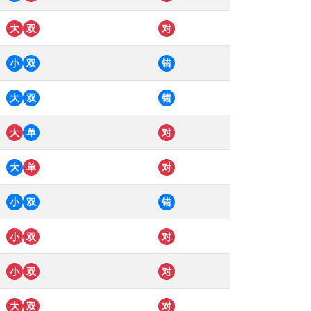
大
双
对
小
双
错
大
双
错
大
单
对
大
单
对
小
双
错
小
双
对
小
双
对
大
双
对