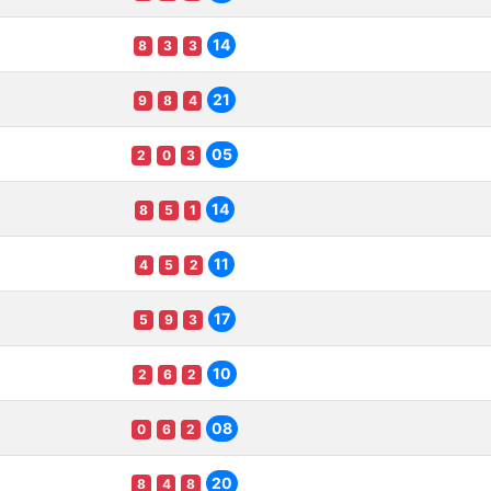
14
8
3
3
21
9
8
4
05
2
0
3
14
8
5
1
11
4
5
2
17
5
9
3
10
2
6
2
08
0
6
2
20
8
4
8