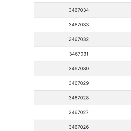
3467034
3467033
3467032
3467031
3467030
3467029
3467028
3467027
3467026